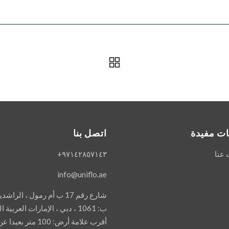
ت مفيدة
اتصل بنا
 عنا
٩٧١٤٢٨٥٧١٤٣+
info@uniflo.ae
شارع رقم 17 ب أم رمول ، الرا
ب: 1061 ، دبي ، الإمارات العربية المتحدة.
أقرب علامة أرض: 100 متر ب